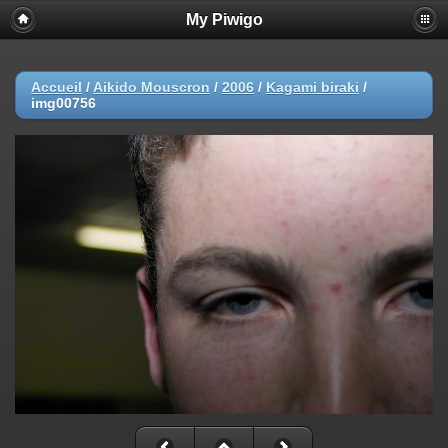
My Piwigo
Accueil
/
Aikido Mouscron
/
2006
/
Kagami biraki
/
img00756